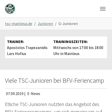
Skip to main navigation
Skip to main content
Skip to page footer
You are here:
tsc-mainleus.de
Junioren
G-Junioren
TRAINER:
TRAININGSZEITEN:
Apostolos Trapezanidis
Mittwochs von 17:00 bis 18:00
Lars Hofius
Uhr in Mainleus
Viele TSC-Junioren bei BFV-Feriencamp
07.09.2019
|
E-News
Etliche TSC-Junioren nutzten das Angebot des
BFV-Ferienprogramms, um sich gemeinsam auf